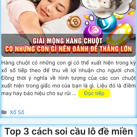
Hàng chuột có những con gì có thể xuất hiện trong kỳ
xổ số tiếp theo để thu về lợi nhuận cho người chơi.
Đồng thời ý nghĩa về hình tượng của các con chuột
xuất hiện trong giấc mơ của bạn là gì. Liệu đó là điềm
may hay báo hiệu cho sự rủi …
Đọc tiếp
Danh
Xổ Số
mục
Top 3 cách soi cầu lô đề miền