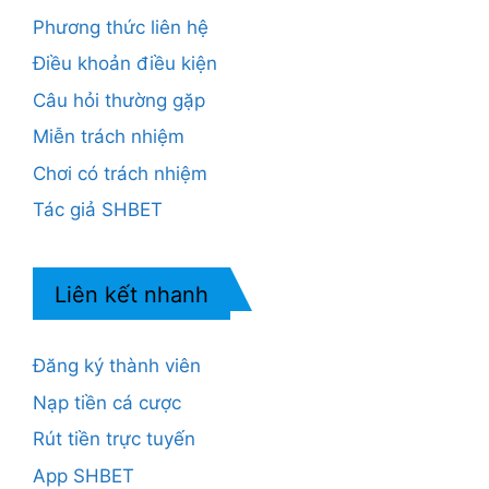
Phương thức liên hệ
Điều khoản điều kiện
Câu hỏi thường gặp
Miễn trách nhiệm
Chơi có trách nhiệm
Tác giả SHBET
Liên kết nhanh
Đăng ký thành viên
Nạp tiền cá cược
Rút tiền trực tuyến
App SHBET