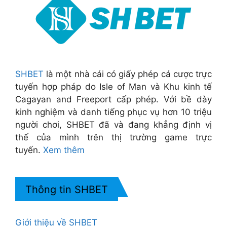
SHBET
là một nhà cái có giấy phép cá cược trực
tuyến hợp pháp do Isle of Man và Khu kinh tế
Cagayan and Freeport cấp phép. Với bề dày
kinh nghiệm và danh tiếng phục vụ hơn 10 triệu
người chơi, SHBET đã và đang khẳng định vị
thế của mình trên thị trường game trực
tuyến.
Xem thêm
Thông tin SHBET
Giới thiệu về SHBET