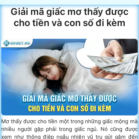
Giải mã giấc mơ thấy được
cho tiền và con số đi kèm
Mơ thấy được cho tiền một trong những giấc mộng mà
nhiều người gặp phải trong giấc ngủ. Nó cũng được
xem như thông điệp ngẫu nhiên vũ trụ gửi gắm đến