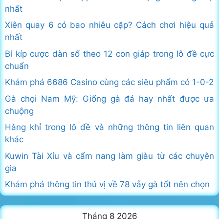
nhất
Xiên quay 6 có bao nhiêu cặp? Cách chơi hiệu quả
nhất
Bí kíp cược dàn số theo 12 con giáp trong lô đề cực
chuẩn
Khám phá 6686 Casino cùng các siêu phẩm có 1-0-2
Gà chọi Nam Mỹ: Giống gà đá hay nhất được ưa
chuộng
Hàng khỉ trong lô đề và những thông tin liên quan
khác
Kuwin Tài Xỉu và cẩm nang làm giàu từ các chuyên
gia
Khám phá thông tin thú vị về 78 vảy gà tốt nên chọn
Tháng 8 2026