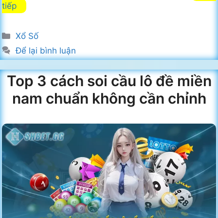
tiếp
Danh
Xổ Số
mục
Để lại bình luận
Top 3 cách soi cầu lô đề miền
nam chuẩn không cần chỉnh