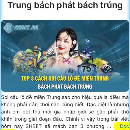
Trung bách phát bách trúng
Soi cầu lô đề miền Trung sao cho hiệu quả là điều mà
không phải dân chơi nào cũng biết. Đặc biệt là những
anh em bet thủ mới gia nhập giới sẽ gặp phải khó
khăn trong giai đoạn đầu. Chính vì vậy trong bài viết
hôm nay SHBET sẽ mách bạn 3 phương …
Đọc