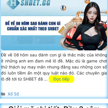
Đề về 08 hôm sau đánh con gì là thắc mắc của không
ít những anh em đam mê lô đề. Mặc dù là game chơi
thử thách sự may mắn nhưng đằng sau những con số
đó luôn tiềm ẩn một quy luật nào đó. Các chuyên gia
lô đề tới từ SHBET đã …
Đọc tiếp
Danh
Xổ Số
mục