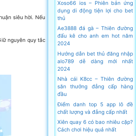
Xoso66 ios – Phiên bản ứng
dụng di động tiện lợi cho bet
nhuận siêu hời. Nếu
thủ
Ae3888 đá gà – Thiên đường
đấu kê cho anh em hot năm
Giữ nguyên quy tắc
2024
Hướng dẫn bet thủ đăng nhập
alo789 dễ dàng mới nhất
2024
Nhà cái K8cc – Thiên đường
săn thưởng đẳng cấp hàng
đầu
Điểm danh top 5 app lô đề
chất lượng và đẳng cấp nhất
Xiên quay 6 có bao nhiêu cặp?
Cách chơi hiệu quả nhất