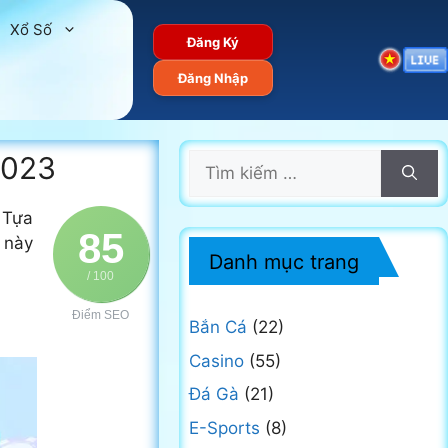
Xổ Số
Đăng Ký
Đăng Nhập
2023
Tìm
kiếm
cho:
. Tựa
85
 này
Danh mục trang
/ 100
Điểm SEO
Bắn Cá
(22)
Casino
(55)
Đá Gà
(21)
E-Sports
(8)