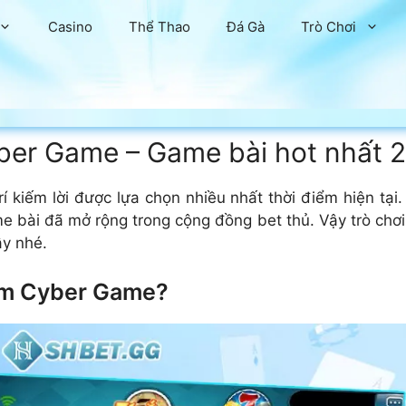
Casino
Thể Thao
Đá Gà
Trò Chơi
ber Game – Game bài hot nhất 
rí kiếm lời được lựa chọn nhiều nhất thời điểm hiện tại
e bài đã mở rộng trong cộng đồng bet thủ. Vậy trò chơi
ây nhé.
am Cyber Game?