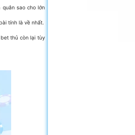
a quân sao cho lớn
ài tính là về nhất.
bet thủ còn lại tùy