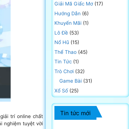
Giải Mã Giấc Mơ
(17)
Hướng Dẫn
(6)
Khuyến Mãi
(1)
Lô Đề
(53)
Nổ Hũ
(15)
Thể Thao
(45)
Tin Tức
(1)
Trò Chơi
(32)
Game Bài
(31)
Xổ Số
(25)
Tin tức mới
ải trí online chất
ải nghiệm tuyệt vời