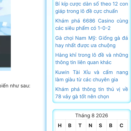
Bí kíp cược dàn số theo 12 con
giáp trong lô đề cực chuẩn
Khám phá 6686 Casino cùng
các siêu phẩm có 1-0-2
Gà chọi Nam Mỹ: Giống gà đá
hay nhất được ưa chuộng
Hàng khỉ trong lô đề và những
thông tin liên quan khác
Kuwin Tài Xỉu và cẩm nang
làm giàu từ các chuyên gia
biến như sau:
Khám phá thông tin thú vị về
78 vảy gà tốt nên chọn
Tháng 8 2026
H
B
T
N
S
B
C