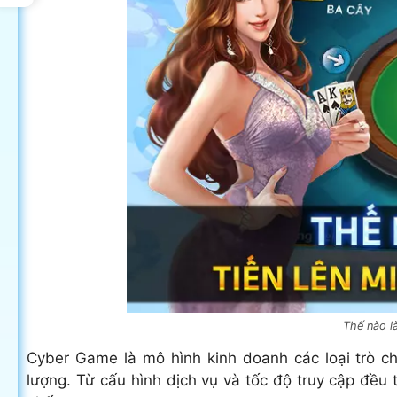
Thế nào l
Cyber Game là mô hình kinh doanh các loại trò ch
lượng. Từ cấu hình dịch vụ và tốc độ truy cập đều 