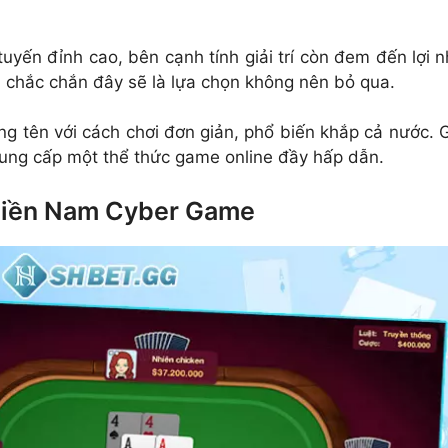
tuyến đỉnh cao, bên cạnh tính giải trí còn đem đến lợi 
ì chắc chắn đây sẽ là lựa chọn không nên bỏ qua.
ng tên với cách chơi đơn giản, phổ biến khắp cả nước. 
 cung cấp một thể thức game online đầy hấp dẫn.
 Miền Nam Cyber Game