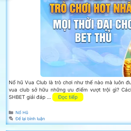
Nổ hũ Vua Club là trò chơi như thế nào mà luôn đ
vua club sở hữu những ưu điểm vượt trội gì? Cá
SHBET giải đáp …
Đọc tiếp
Danh
Nổ Hũ
mục
Để lại bình luận