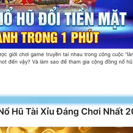
ợc giới chơi game truyền tai nhau trong công cuộc “là
i hot đến vậy? Và làm sao để tham gia cộng đồng nổ h
Nổ Hũ Tài Xỉu Đáng Chơi Nhất 