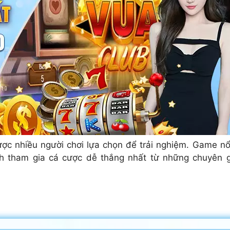
ược nhiều người chơi lựa chọn để trải nghiệm. Game n
ch tham gia cá cược dễ thắng nhất từ những chuyên 