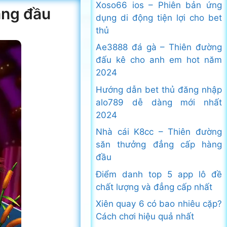
Xoso66 ios – Phiên bản ứng
àng đầu
dụng di động tiện lợi cho bet
thủ
Ae3888 đá gà – Thiên đường
đấu kê cho anh em hot năm
2024
Hướng dẫn bet thủ đăng nhập
alo789 dễ dàng mới nhất
2024
Nhà cái K8cc – Thiên đường
săn thưởng đẳng cấp hàng
đầu
Điểm danh top 5 app lô đề
chất lượng và đẳng cấp nhất
Xiên quay 6 có bao nhiêu cặp?
Cách chơi hiệu quả nhất