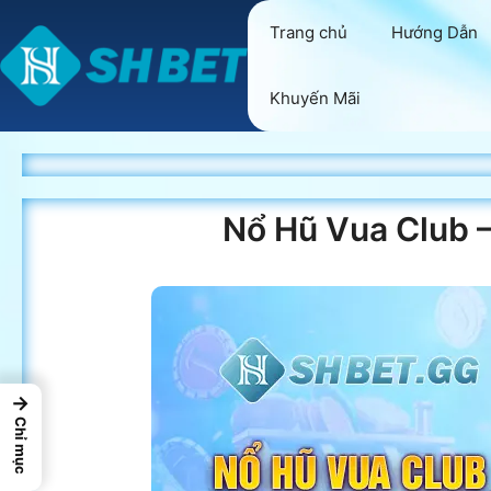
Chuyển
Trang chủ
Hướng Dẫn
đến
nội
dung
Khuyến Mãi
Nổ Hũ Vua Club – 
→
Chỉ mục