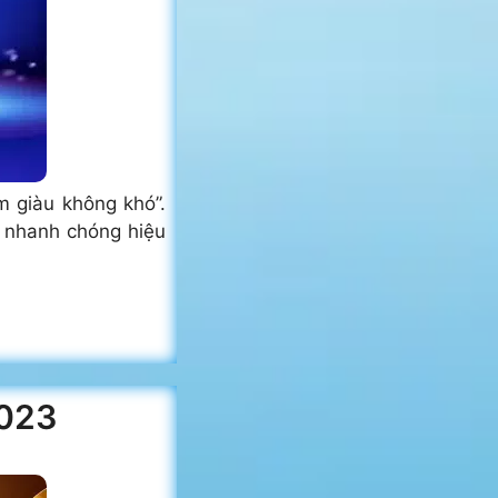
m giàu không khó”.
ũ nhanh chóng hiệu
2023