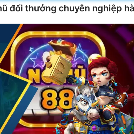
ũ đổi thưởng chuyên nghiệp h