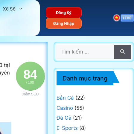
Xổ Số
Đăng Ký
Đăng Nhập
Tìm
kiếm
cho:
 tại
84
uyên
Danh mục trang
/ 100
Điểm SEO
Bắn Cá
(22)
Casino
(55)
Đá Gà
(21)
E-Sports
(8)