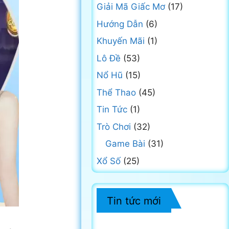
Giải Mã Giấc Mơ
(17)
Hướng Dẫn
(6)
Khuyến Mãi
(1)
Lô Đề
(53)
Nổ Hũ
(15)
Thể Thao
(45)
Tin Tức
(1)
Trò Chơi
(32)
Game Bài
(31)
Xổ Số
(25)
Tin tức mới