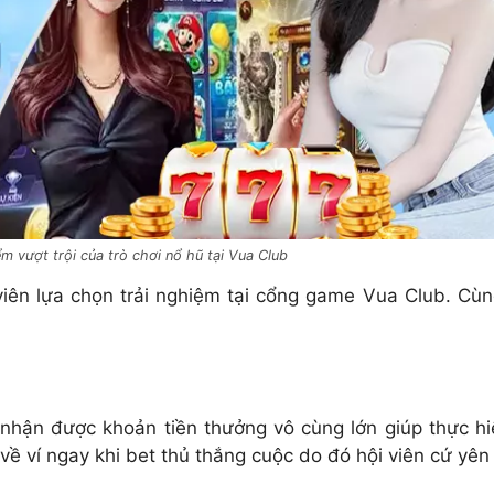
 vượt trội của trò chơi nổ hũ tại Vua Club
 viên lựa chọn trải nghiệm tại cổng game Vua Club. C
 nhận được khoản tiền thưởng vô cùng lớn giúp thực h
về ví ngay khi bet thủ thắng cuộc do đó hội viên cứ yên