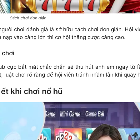
Cách chơi đơn giản
ười chơi đánh giá là sở hữu cách chơi đơn giản. Hội vi
ền nạp vào càng lớn thì cơ hội thắng cược càng cao.
 chơi
lub cực bắt mắt chắc chắn sẽ thu hút anh em ngay từ l
, luật chơi rõ ràng để hội viên tránh nhầm lẫn khi quay 
t khi chơi nổ hũ