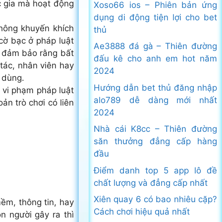
c gia mà hoạt động
Xoso66 ios – Phiên bản ứng
dụng di động tiện lợi cho bet
không khuyến khích
thủ
cờ bạc ở pháp luật
Ae3888 đá gà – Thiên đường
m đảm bảo rằng bất
đấu kê cho anh em hot năm
tác, nhân viên hay
2024
 dùng.
Hướng dẫn bet thủ đăng nhập
 vi phạm pháp luật
alo789 dễ dàng mới nhất
ản trò chơi có liên
2024
Nhà cái K8cc – Thiên đường
săn thưởng đẳng cấp hàng
đầu
Điểm danh top 5 app lô đề
chất lượng và đẳng cấp nhất
Xiên quay 6 có bao nhiêu cặp?
ềm, thông tin, hay
Cách chơi hiệu quả nhất
n người gây ra thì