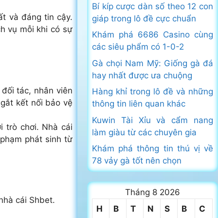
Bí kíp cược dàn số theo 12 con
t và đáng tin cậy.
giáp trong lô đề cực chuẩn
h vụ mỗi khi có sự
Khám phá 6686 Casino cùng
các siêu phẩm có 1-0-2
Gà chọi Nam Mỹ: Giống gà đá
hay nhất được ưa chuộng
 đối tác, nhân viên
Hàng khỉ trong lô đề và những
ngắt kết nối bảo vệ
thông tin liên quan khác
Kuwin Tài Xỉu và cẩm nang
 trò chơi. Nhà cái
làm giàu từ các chuyên gia
i phạm phát sinh từ
Khám phá thông tin thú vị về
78 vảy gà tốt nên chọn
Tháng 8 2026
nhà cái Shbet.
H
B
T
N
S
B
C