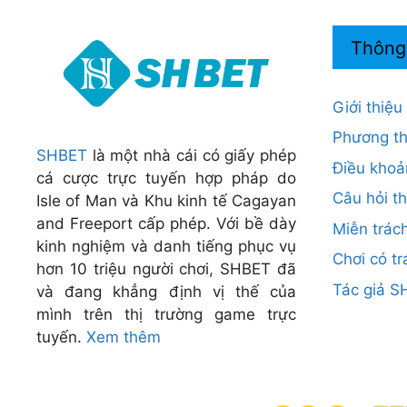
Thông
Giới thiệ
Phương th
SHBET
là một nhà cái có giấy phép
Điều khoả
cá cược trực tuyến hợp pháp do
Câu hỏi t
Isle of Man và Khu kinh tế Cagayan
and Freeport cấp phép. Với bề dày
Miễn trác
kinh nghiệm và danh tiếng phục vụ
Chơi có t
hơn 10 triệu người chơi, SHBET đã
Tác giả 
và đang khẳng định vị thế của
mình trên thị trường game trực
tuyến.
Xem thêm