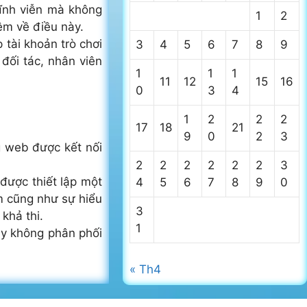
vĩnh viễn mà không
1
2
ệm về điều này.
 tài khoản trò chơi
3
4
5
6
7
8
9
 đối tác, nhân viên
1
1
1
11
12
15
16
0
3
4
1
2
2
2
17
18
21
9
0
2
3
g web được kết nối
2
2
2
2
2
2
3
được thiết lập một
4
5
6
7
8
9
0
âm cũng như sự hiểu
3
khả thi.
1
ay không phân phối
« Th4