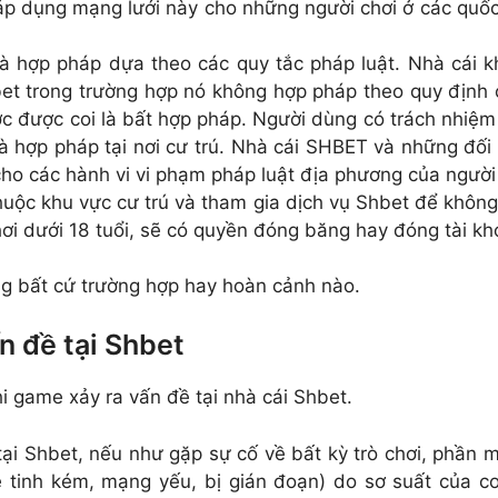
 áp dụng mạng lưới này cho những người chơi ở các quố
là hợp pháp dựa theo các quy tắc pháp luật. Nhà cái 
et trong trường hợp nó không hợp pháp theo quy định 
ược được coi là bất hợp pháp. Người dùng có trách nhiệ
à hợp pháp tại nơi cư trú. Nhà cái SHBET và những đối 
 cho các hành vi vi phạm pháp luật địa phương của người
huộc khu vực cư trú và tham gia dịch vụ Shbet để không
i dưới 18 tuổi, sẽ có quyền đóng băng hay đóng tài kho
ng bất cứ trường hợp hay hoàn cảnh nào.
n đề tại Shbet
i game xảy ra vấn đề tại nhà cái Shbet.
tại Shbet, nếu như gặp sự cố về bất kỳ trò chơi, phần m
 tinh kém, mạng yếu, bị gián đoạn) do sơ suất của co