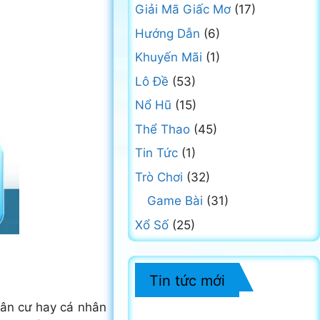
Giải Mã Giấc Mơ
(17)
Hướng Dẫn
(6)
Khuyến Mãi
(1)
Lô Đề
(53)
Nổ Hũ
(15)
Thể Thao
(45)
Tin Tức
(1)
Trò Chơi
(32)
Game Bài
(31)
Xổ Số
(25)
Tin tức mới
dân cư hay cá nhân