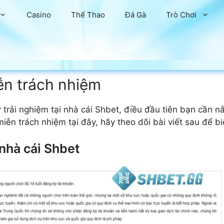
Casino
Thể Thao
Đá Gà
Trò Chơi
ễn trách nhiệm
trải nghiệm tại nhà cái Shbet, điều đầu tiên bạn cần n
miễn trách nhiệm tại đây, hãy theo dõi bài viết sau để bi
 nhà cái Shbet