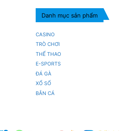
Danh mục sản phẩm
CASINO
TRÒ CHƠI
THỂ THAO
E-SPORTS
ĐÁ GÀ
XỔ SỐ
BẮN CÁ