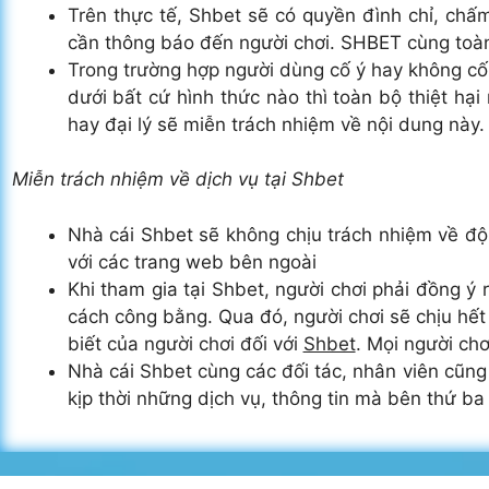
Trên thực tế, Shbet sẽ có quyền đình chỉ, chấ
cần thông báo đến người chơi. SHBET cùng toàn 
Trong trường hợp người dùng cố ý hay không cố ý
dưới bất cứ hình thức nào thì toàn bộ thiệt hại
hay đại lý sẽ miễn trách nhiệm về nội dung này.
Miễn trách nhiệm về dịch vụ tại Shbet
Nhà cái Shbet sẽ không chịu trách nhiệm về độ 
với các trang web bên ngoài
Khi tham gia tại Shbet, người chơi phải đồng ý
cách công bằng. Qua đó, người chơi sẽ chịu hết 
biết của người chơi đối với
Shbet
. Mọi người ch
Nhà cái Shbet cùng các đối tác, nhân viên cũng
kịp thời những dịch vụ, thông tin mà bên thứ ba