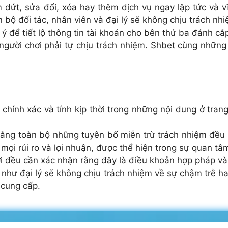
m dứt, sửa đổi, xóa hay thêm dịch vụ ngay lập tức và 
bộ đối tác, nhân viên và đại lý sẽ không chịu trách nhi
 để tiết lộ thông tin tài khoản cho bên thứ ba đánh cắp
 người chơi phải tự chịu trách nhiệm. Shbet cùng những
chính xác và tính kịp thời trong những nội dung ở tran
 rằng toàn bộ những tuyên bố miễn trừ trách nhiệm đều 
mọi rủi ro và lợi nhuận, được thể hiện trong sự quan t
ơi đều cần xác nhận rằng đây là điều khoản hợp pháp và 
 như đại lý sẽ không chịu trách nhiệm về sự chậm trễ h
 cung cấp.