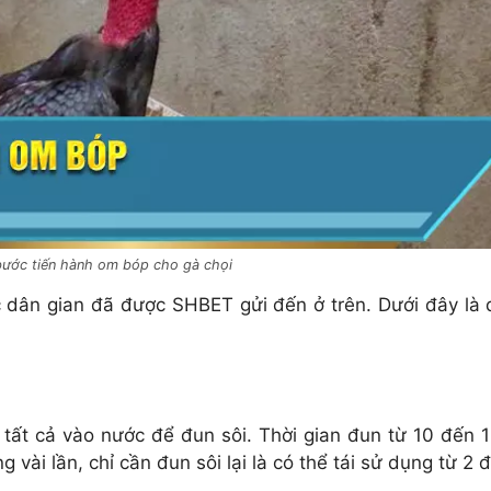
bước tiến hành om bóp cho gà chọi
 dân gian đã được SHBET gửi đến ở trên. Dưới đây là q
tất cả vào nước để đun sôi. Thời gian đun từ 10 đến 1
vài lần, chỉ cần đun sôi lại là có thể tái sử dụng từ 2 