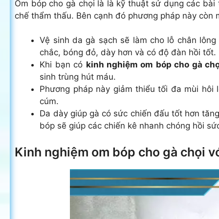
Om bóp cho gà chọi là là kỹ thuật sử dụng các bà
chế thẩm thấu. Bên cạnh đó phương pháp này còn 
Vệ sinh da gà sạch sẽ làm cho lỗ chân lông
chắc, bóng đỏ, dày hơn và có độ đàn hồi tốt.
Khi bạn có
kinh nghiệm om bóp cho gà chọ
sinh trùng hút máu.
Phương pháp này giảm thiểu tối đa mùi hôi
cúm.
Da dày giúp gà có sức chiến đấu tốt hơn tăng
bóp sẽ giúp các chiến kê nhanh chóng hồi sức
Kinh nghiệm om bóp cho gà chọi vớ