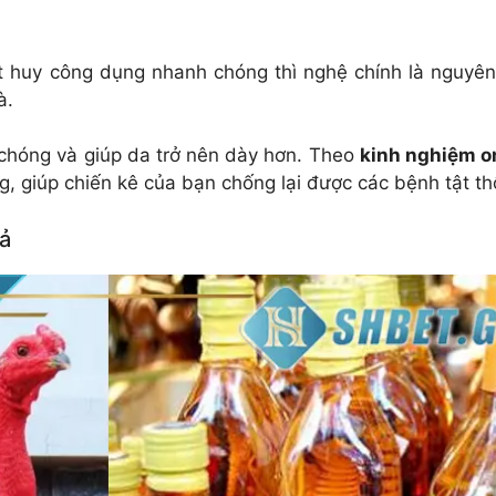
huy công dụng nhanh chóng thì nghệ chính là nguyên 
à.
 chóng và giúp da trở nên dày hơn. Theo
kinh nghiệm o
, giúp chiến kê của bạn chống lại được các bệnh tật t
ả