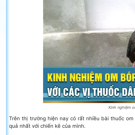
Kinh nghiệm o
Trên thị trường hiện nay có rất nhiều bài thuốc 
quả nhất với chiến kê của mình.