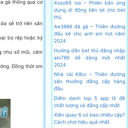
ủa gà thông qua cơ
Xoso66 ios – Phiên bản ứng
dụng di động tiện lợi cho bet
thủ
 da sẽ trở nên săn
Ae3888 đá gà – Thiên đường
đấu kê cho anh em hot năm
oại bọ rệp hoặc ký
2024
Hướng dẫn bet thủ đăng nhập
g như sổ mũi, cảm
alo789 dễ dàng mới nhất
2024
ường. Đồng thời om
Nhà cái K8cc – Thiên đường
săn thưởng đẳng cấp hàng
đầu
Điểm danh top 5 app lô đề
chất lượng và đẳng cấp nhất
Xiên quay 6 có bao nhiêu cặp?
Cách chơi hiệu quả nhất