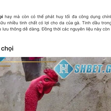
ọi
hay mà còn có thể phát huy tối đa công dụng chính
ữu nhiều tinh chất có lợi cho da của gà. Tinh dầu tron
u lưu thông dễ dàng. Đồng thời các nguyên liệu này còn
 chọi