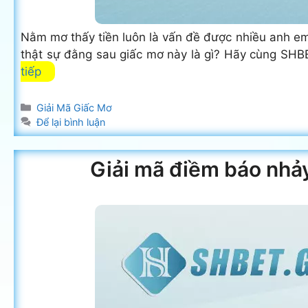
Nằm mơ thấy tiền luôn là vấn đề được nhiều anh em 
thật sự đằng sau giấc mơ này là gì? Hãy cùng SHB
tiếp
Danh
Giải Mã Giấc Mơ
mục
Để lại bình luận
Giải mã điềm báo nhảy