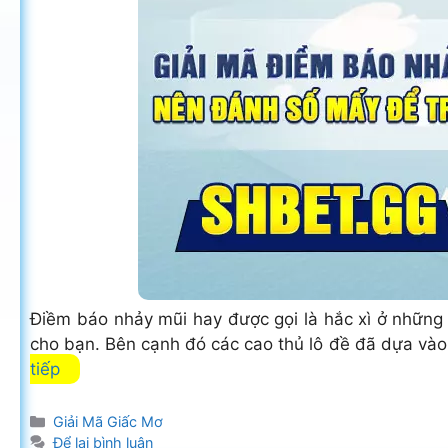
Điềm báo nhảy mũi hay được gọi là hắc xì ở những
cho bạn. Bên cạnh đó các cao thủ lô đề đã dựa và
tiếp
Danh
Giải Mã Giấc Mơ
mục
Để lại bình luận