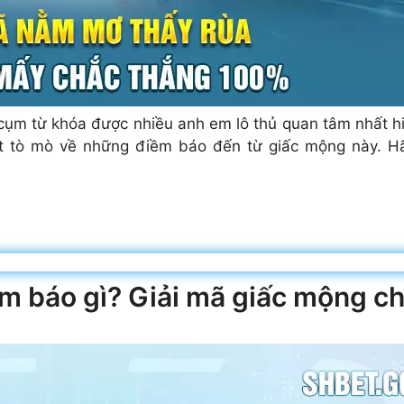
ụm từ khóa được nhiều anh em lô thủ quan tâm nhất hi
ất tò mò về những điềm báo đến từ giấc mộng này. H
 báo gì? Giải mã giấc mộng chi