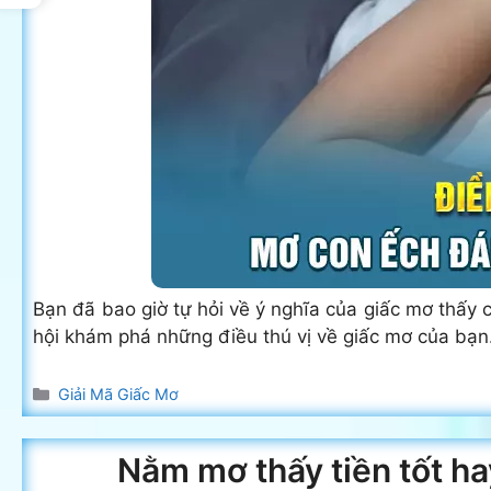
Bạn đã bao giờ tự hỏi về ý nghĩa của giấc mơ thấy
hội khám phá những điều thú vị về giấc mơ của bạn
Danh
Giải Mã Giấc Mơ
mục
Nằm mơ thấy tiền tốt h