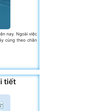
ện nay. Ngoài việc
ãy cùng theo chân
 tiết