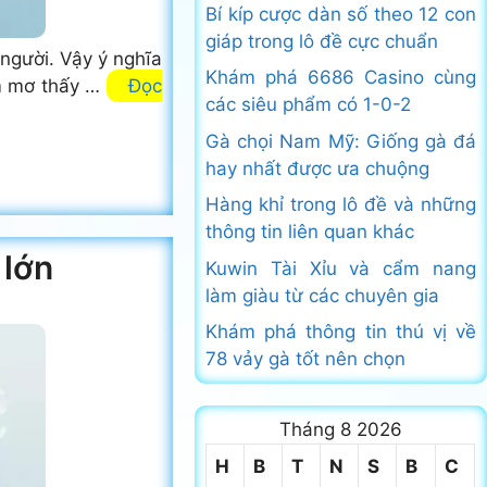
Bí kíp cược dàn số theo 12 con
giáp trong lô đề cực chuẩn
người. Vậy ý nghĩa
Khám phá 6686 Casino cùng
ằm mơ thấy …
Đọc
các siêu phẩm có 1-0-2
Gà chọi Nam Mỹ: Giống gà đá
hay nhất được ưa chuộng
Hàng khỉ trong lô đề và những
thông tin liên quan khác
 lớn
Kuwin Tài Xỉu và cẩm nang
làm giàu từ các chuyên gia
Khám phá thông tin thú vị về
78 vảy gà tốt nên chọn
Tháng 8 2026
H
B
T
N
S
B
C