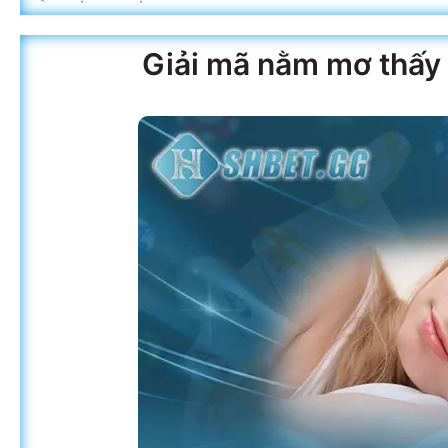
Giải mã nằm mơ thấy