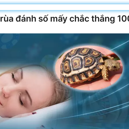
 rùa đánh số mấy chắc thắng 1