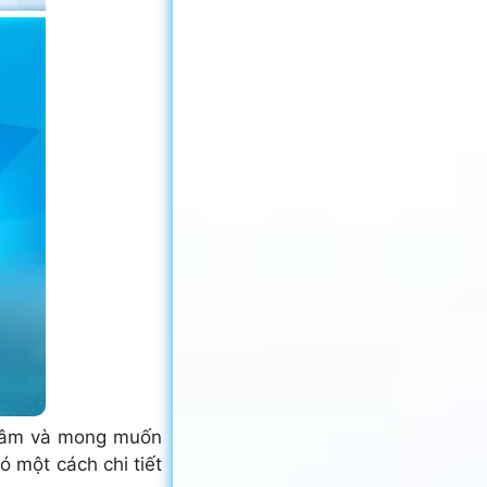
 tâm và mong muốn
ó một cách chi tiết