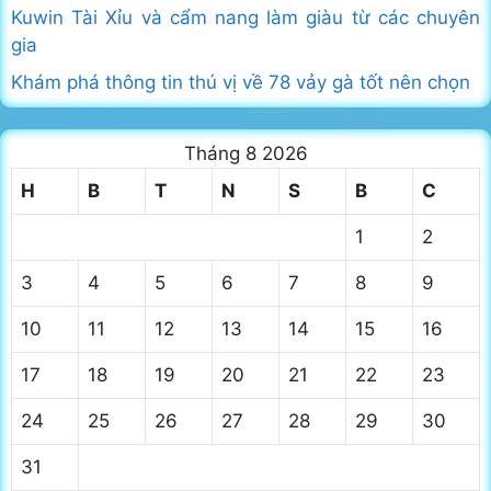
Kuwin Tài Xỉu và cẩm nang làm giàu từ các chuyên
gia
Khám phá thông tin thú vị về 78 vảy gà tốt nên chọn
Tháng 8 2026
H
B
T
N
S
B
C
1
2
3
4
5
6
7
8
9
10
11
12
13
14
15
16
17
18
19
20
21
22
23
24
25
26
27
28
29
30
31