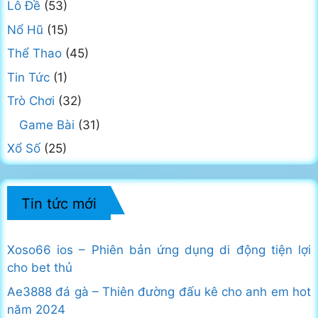
Lô Đề
(53)
Nổ Hũ
(15)
Thể Thao
(45)
Tin Tức
(1)
Trò Chơi
(32)
Game Bài
(31)
Xổ Số
(25)
Tin tức mới
Xoso66 ios – Phiên bản ứng dụng di động tiện lợi
cho bet thủ
Ae3888 đá gà – Thiên đường đấu kê cho anh em hot
năm 2024