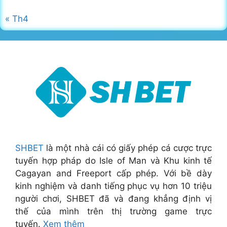
« Th4
SHBET
là một nhà cái có giấy phép cá cược trực
tuyến hợp pháp do Isle of Man và Khu kinh tế
Cagayan and Freeport cấp phép. Với bề dày
kinh nghiệm và danh tiếng phục vụ hơn 10 triệu
người chơi, SHBET đã và đang khẳng định vị
thế của mình trên thị trường game trực
tuyến.
Xem thêm