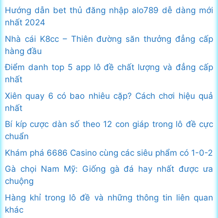
Hướng dẫn bet thủ đăng nhập alo789 dễ dàng mới
nhất 2024
Nhà cái K8cc – Thiên đường săn thưởng đẳng cấp
hàng đầu
Điểm danh top 5 app lô đề chất lượng và đẳng cấp
nhất
Xiên quay 6 có bao nhiêu cặp? Cách chơi hiệu quả
nhất
Bí kíp cược dàn số theo 12 con giáp trong lô đề cực
chuẩn
Khám phá 6686 Casino cùng các siêu phẩm có 1-0-2
Gà chọi Nam Mỹ: Giống gà đá hay nhất được ưa
chuộng
Hàng khỉ trong lô đề và những thông tin liên quan
khác