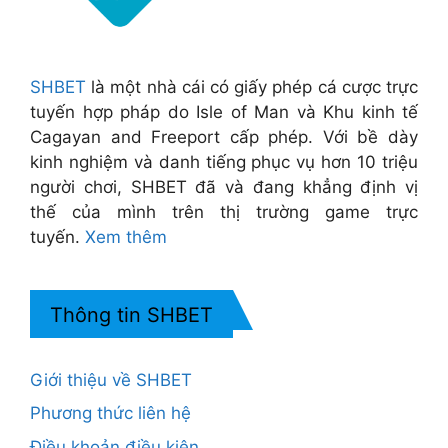
SHBET
là một nhà cái có giấy phép cá cược trực
tuyến hợp pháp do Isle of Man và Khu kinh tế
Cagayan and Freeport cấp phép. Với bề dày
kinh nghiệm và danh tiếng phục vụ hơn 10 triệu
người chơi, SHBET đã và đang khẳng định vị
thế của mình trên thị trường game trực
tuyến.
Xem thêm
Thông tin SHBET
Giới thiệu về SHBET
Phương thức liên hệ
Điều khoản điều kiện