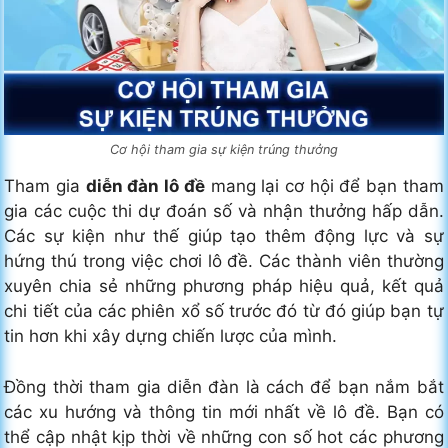
Cơ hội tham gia sự kiện trúng thưởng
Tham gia
diễn đàn lô đề
mang lại cơ hội để bạn tham
gia các cuộc thi dự đoán số và nhận thưởng hấp dẫn.
Các sự kiện như thế giúp tạo thêm động lực và sự
hứng thú trong việc chơi lô đề. Các thành viên thường
xuyên chia sẻ những phương pháp hiệu quả, kết quả
chi tiết của các phiên xổ số trước đó từ đó giúp bạn tự
tin hơn khi xây dựng chiến lược của mình.
Đồng thời tham gia diễn đàn là cách để bạn nắm bắt
các xu hướng và thông tin mới nhất về lô đề. Bạn có
thể cập nhật kịp thời về những con số hot các phương