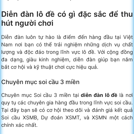
Diễn đàn lô đề có gì đặc sắc để thu
hút người chơi
Diễn đàn luôn tự hào là điểm đến hàng đầu tại Việt
Nam nơi bạn có thể trải nghiệm những dịch vụ chất
lượng và độc đáo trong lĩnh vực lô đề. Với cộng đồng
đa dạng, giàu kinh nghiệm, diễn đàn giúp bạn nắm
bắt cơ hội và kỹ thuật chơi cực hiệu quả.
Chuyên mục soi cầu 3 miền
Chuyên mục Soi cầu 3 miền tại
diễn đàn lô đề
là nơi
quy tụ các chuyên gia hàng đầu trong lĩnh vực soi cầu.
Tại đây bạn sẽ có cơ hội theo dõi và đánh giá kết quả
Soi cầu XSMB, Dự đoán XSMT, và XSMN một cách
chính xác nhất.