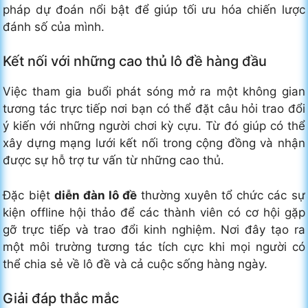
pháp dự đoán nổi bật để giúp tối ưu hóa chiến lược
đánh số của mình.
Kết nối với những cao thủ lô đề hàng đầu
Việc tham gia buổi phát sóng mở ra một không gian
tương tác trực tiếp nơi bạn có thể đặt câu hỏi trao đổi
ý kiến với những người chơi kỳ cựu. Từ đó giúp có thể
xây dựng mạng lưới kết nối trong cộng đồng và nhận
được sự hỗ trợ tư vấn từ những cao thủ.
Đặc biệt
diễn đàn lô đề
thường xuyên tổ chức các sự
kiện offline hội thảo để các thành viên có cơ hội gặp
gỡ trực tiếp và trao đổi kinh nghiệm. Nơi đây tạo ra
một môi trường tương tác tích cực khi mọi người có
thể chia sẻ về lô đề và cả cuộc sống hàng ngày.
Giải đáp thắc mắc