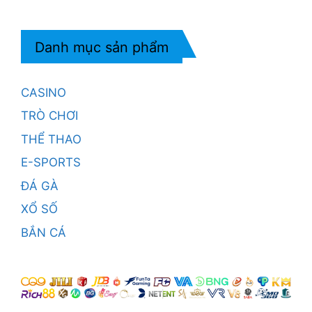
Danh mục sản phẩm
CASINO
TRÒ CHƠI
THỂ THAO
E-SPORTS
ĐÁ GÀ
XỔ SỐ
BẮN CÁ