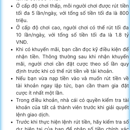
Ở cấp độ chơi thấp, mỗi người chơi được rút tiền
tối đa 5 lần/ngày, với tổng số tiền tối đa là 800
triệu.
Ở cấp độ chơi cao, người chơi có thể rút tối đa
10 lần/ngày, với tổng số tiền tối đa là 1.8 tỷ
VNĐ.
Khi có khuyến mãi, bạn cần đọc kỹ điều kiện để
nhận tiền. Thông thường sau khi nhận khuyến
mãi, người chơi cần đặt cược theo số lần quy
định trước khi có thể rút tiền về tài khoản.
Nếu bạn vừa nạp tiền vào và muốn rút tiền về
tài khoản ngay lập tức, bạn cần tham gia đặt
cược ít nhất một lần.
Trong điều khoản, nhà cái có quyền kiểm tra tài
khoản của tất cả thành viên trước khi giải quyết
lệnh giao dịch.
Trước khi thực hiện lệnh rút tiền, hãy kiểm tra số
dư hiện tại của bạn để nhập số tiền chính xác