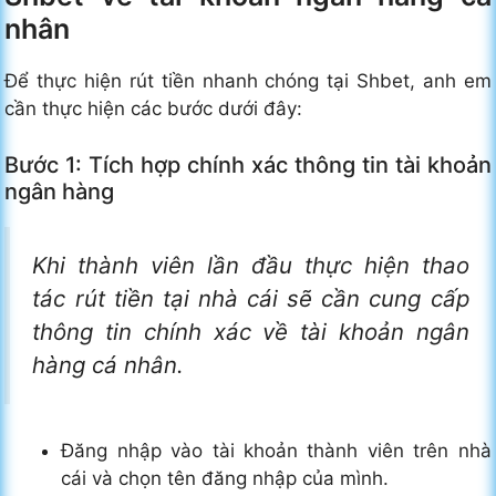
nhân
Để thực hiện rút tiền nhanh chóng tại Shbet, anh em
cần thực hiện các bước dưới đây:
Bước 1: Tích hợp chính xác thông tin tài khoản
ngân hàng
Khi thành viên lần đầu thực hiện thao
tác rút tiền tại nhà cái sẽ cần cung cấp
thông tin chính xác về tài khoản ngân
hàng cá nhân.
Đăng nhập vào tài khoản thành viên trên nhà
cái và chọn tên đăng nhập của mình.