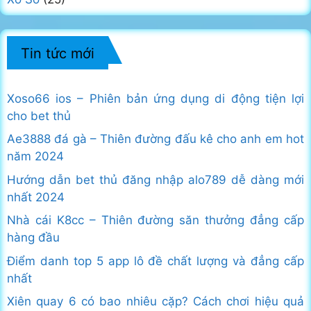
Tin tức mới
Xoso66 ios – Phiên bản ứng dụng di động tiện lợi
cho bet thủ
Ae3888 đá gà – Thiên đường đấu kê cho anh em hot
năm 2024
Hướng dẫn bet thủ đăng nhập alo789 dễ dàng mới
nhất 2024
Nhà cái K8cc – Thiên đường săn thưởng đẳng cấp
hàng đầu
Điểm danh top 5 app lô đề chất lượng và đẳng cấp
nhất
Xiên quay 6 có bao nhiêu cặp? Cách chơi hiệu quả