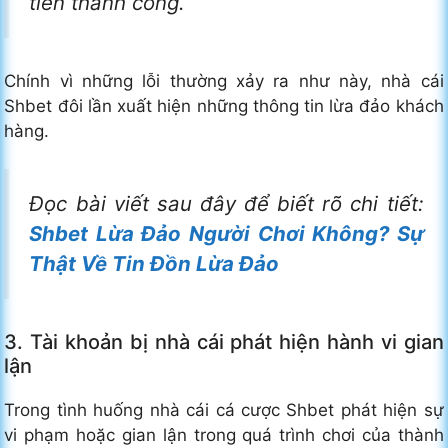
tiền thành công.
Chính vì những lỗi thường xảy ra như này, nhà cái
Shbet đôi lần xuất hiện những thông tin lừa đảo khách
hàng.
Đọc bài viết sau đây để biết rõ chi tiết:
Shbet Lừa Đảo Người Chơi Không? Sự
Thật Về Tin Đồn Lừa Đảo
3. Tài khoản bị nhà cái phát hiện hành vi gian
lận
Trong tình huống nhà cái cá cược Shbet phát hiện sự
vi phạm hoặc gian lận trong quá trình chơi của thành