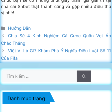
Chúc bạn sẽ có những phút giây tham gia giải trí tại
nhà cái Shbet thật thành công và gặp nhiều điều thú
vị nhé!
Danh
Hướng Dẫn
mục
Chia Sẻ 4 Kinh Nghiệm Cá Cược Quần Vợt Ảo
Chắc Thắng
Việt Vị Là Gì? Khám Phá Ý Nghĩa Điều Luật Số 11
Của Fifa
Tìm
kiếm
cho:
Danh mục trang