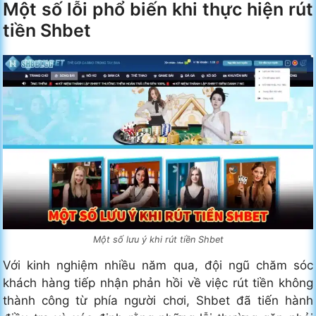
Một số lỗi phổ biến khi thực hiện rút
tiền Shbet
Một số lưu ý khi rút tiền Shbet
Với kinh nghiệm nhiều năm qua, đội ngũ chăm sóc
khách hàng tiếp nhận phản hồi về việc rút tiền không
thành công từ phía người chơi, Shbet đã tiến hành