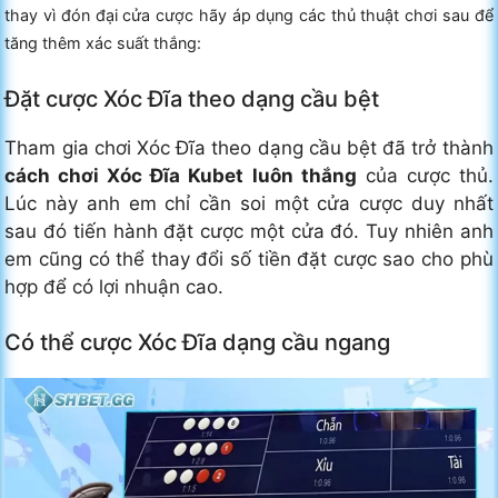
thay vì đón đại cửa cược hãy áp dụng các thủ thuật chơi sau để
tăng thêm xác suất thắng:
Đặt cược Xóc Đĩa theo dạng cầu bệt
Tham gia chơi Xóc Đĩa theo dạng cầu bệt đã trở thành
cách chơi Xóc Đĩa Kubet luôn thắng
của cược thủ.
Lúc này anh em chỉ cần soi một cửa cược duy nhất
sau đó tiến hành đặt cược một cửa đó. Tuy nhiên anh
em cũng có thể thay đổi số tiền đặt cược sao cho phù
hợp để có lợi nhuận cao.
Có thể cược Xóc Đĩa dạng cầu ngang