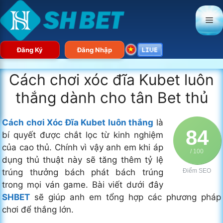
Chuyển
đến
Me
nội
dung
Đăng Ký
Đăng Nhập
Cách chơi xóc đĩa Kubet luôn
thắng dành cho tân Bet thủ
Cách chơi Xóc Đĩa Kubet luôn thắng
là
84
bí quyết được chắt lọc từ kinh nghiệm
của cao thủ. Chính vì vậy anh em khi áp
/ 100
dụng thủ thuật này sẽ tăng thêm tỷ lệ
trúng thưởng bách phát bách trúng
Điểm SEO
trong mọi ván game. Bài viết dưới đây
SHBET
sẽ giúp anh em tổng hợp các phương pháp
chơi để thắng lớn.