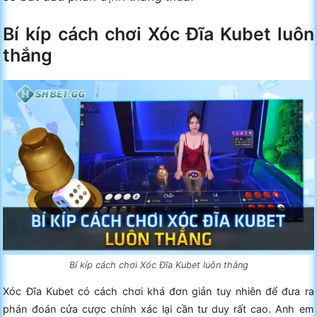
Bí kíp cách chơi Xóc Đĩa Kubet luôn
thắng
Bí kíp cách chơi Xóc Đĩa Kubet luôn thắng
Xóc Đĩa Kubet có cách chơi khá đơn giản tuy nhiên để đưa ra
phán đoán cửa cược chính xác lại cần tư duy rất cao. Anh em