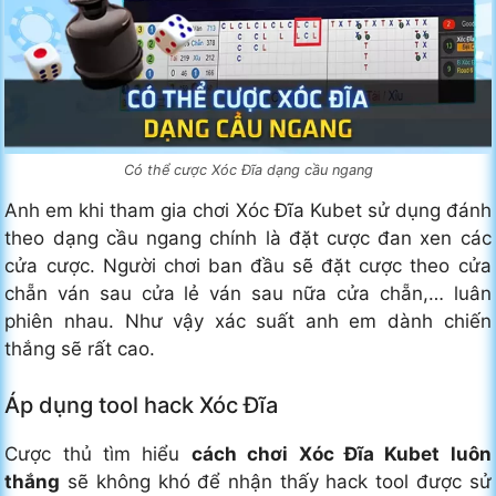
Có thể cược Xóc Đĩa dạng cầu ngang
Anh em khi tham gia chơi Xóc Đĩa Kubet sử dụng đánh
theo dạng cầu ngang chính là đặt cược đan xen các
cửa cược. Người chơi ban đầu sẽ đặt cược theo cửa
chẵn ván sau cửa lẻ ván sau nữa cửa chẵn,… luân
phiên nhau. Như vậy xác suất anh em dành chiến
thắng sẽ rất cao.
Áp dụng tool hack Xóc Đĩa
Cược thủ tìm hiểu
cách chơi Xóc Đĩa Kubet luôn
thắng
sẽ không khó để nhận thấy hack tool được sử