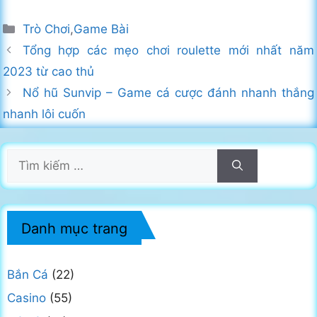
Danh
Trò Chơi
,
Game Bài
mục
Tổng hợp các mẹo chơi roulette mới nhất năm
2023 từ cao thủ
Nổ hũ Sunvip – Game cá cược đánh nhanh thắng
nhanh lôi cuốn
Tìm
kiếm
cho:
Danh mục trang
Bắn Cá
(22)
Casino
(55)