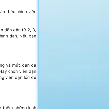
ần điều chỉnh việc
ên dần dần từ 2, 3,
 chỉnh đạn. Nếu bạn
súng và mức đạn đa
 Hãy chọn viên đạn
ng viên đạn lớn để
có thêm những kinh