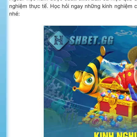
nghiệm thực tế. Học hỏi ngay những kinh nghiệm c
nhé: