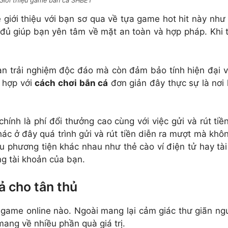
Giới thiệu game bắn cá SHBET
 giới thiệu với bạn sơ qua về tựa game hot hit này nh
đủ giúp bạn yên tâm về mặt an toàn và hợp pháp. Khi
n trải nghiệm độc đáo mà còn đảm bảo tính hiện đại v
t hợp với
cách chơi bắn cá
đơn giản đây thực sự là nơi
hính là phí đổi thưởng cao cùng với việc gửi và rút ti
ác ở đây quá trình gửi và rút tiền diễn ra mượt mà khô
ều phương tiện khác nhau như thẻ cào ví điện tử hay tà
ng tài khoản của bạn.
ả cho tân thủ
ame online nào. Ngoài mang lại cảm giác thư giãn ngư
ang về nhiều phần quà giá trị.