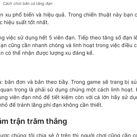
Cách chơi bắn cá tăng đạn
n xu phổ biến và hiệu quả. Trong chiến thuật này bạn c
 hiệu suất tốt nhất.
g việc sử dụng hết 5 viên đạn. Tiếp theo tăng số đạn l
 bạn cũng cần nhanh chóng và linh hoạt trong việc điều
n có thể nhận được lượng xu đáng kể.
uả: bắn đơn và bắn theo bầy. Trong game sẽ trang bị 
 quan trọng là phải sử dụng chúng một cách linh hoạt.
ụng viên đạn nhỏ để tiết kiệm còn với cá lớn hãy sử dụ
nhỏ để tránh lãng phí đạn không cần thiết.
ăm trận trăm thắng
ược chúng tôi chia sẻ ở trên thì người chơi cũng cần 