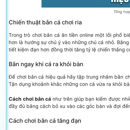
Tổng hợp
Chiến thuật bắn cá chơi ria
Trong trò chơi bắn cá ăn tiền online một lỗi phổ b
hơn là hướng sự chú ý vào những chú cá nhỏ. Bằn
tiết kiệm đạn hơn đồng thời tăng tỷ lệ chiến thắng 
Bắn ngay khi cá ra khỏi bàn
Để chơi bắn cá hiệu quả hãy tập trung nhắm bắn chí
Tận dụng khoảnh khắc những con cá vừa ra khỏi bàn
Cách chơi bắn cá
như trên giúp bạn kiếm được nhi
đầy đủ bằng cách bỏ xu vào các góc bàn và đợi đế
Cách chơi bắn cá tăng đạn