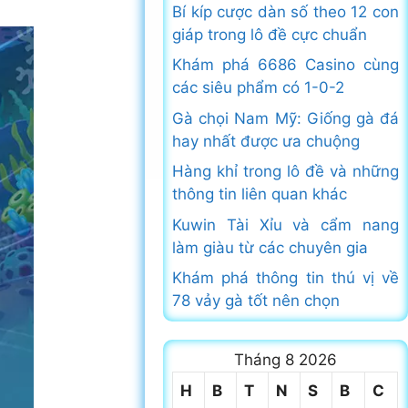
Bí kíp cược dàn số theo 12 con
giáp trong lô đề cực chuẩn
Khám phá 6686 Casino cùng
các siêu phẩm có 1-0-2
Gà chọi Nam Mỹ: Giống gà đá
hay nhất được ưa chuộng
Hàng khỉ trong lô đề và những
thông tin liên quan khác
Kuwin Tài Xỉu và cẩm nang
làm giàu từ các chuyên gia
Khám phá thông tin thú vị về
78 vảy gà tốt nên chọn
Tháng 8 2026
H
B
T
N
S
B
C