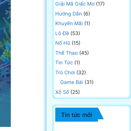
Giải Mã Giấc Mơ
(17)
Hướng Dẫn
(6)
Khuyến Mãi
(1)
Lô Đề
(53)
Nổ Hũ
(15)
Thể Thao
(45)
Tin Tức
(1)
Trò Chơi
(32)
Game Bài
(31)
Xổ Số
(25)
Tin tức mới