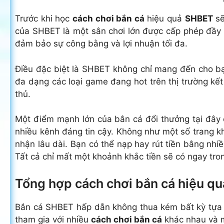
Trước khi học
cách chơi bắn cá
hiệu quả
SHBET
sẽ
của SHBET là một sân chơi lớn được cấp phép đầy 
đảm bảo sự công bằng và lợi nhuận tối đa.
Điều đặc biệt là SHBET không chỉ mang đến cho bạ
đa dạng các loại game đang hot trên thị trường kế
thủ.
Một điểm mạnh lớn của bắn cá đổi thưởng tại đây c
nhiều kênh đáng tin cậy. Không như một số trang kh
nhận lâu dài. Bạn có thể nạp hay rút tiền bằng nhi
Tất cả chỉ mất một khoảnh khắc tiền sẽ có ngay tro
Tổng hợp cách chơi bắn cá hiệu qu
Bắn cá SHBET hấp dẫn không thua kém bất kỳ tựa g
tham gia với nhiều
cách chơi bắn cá
khác nhau và m