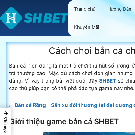
Chuyển
Trang chủ
Hướng Dẫn
đến
nội
dung
Khuyến Mãi
Cách chơi bắn cá ch
Bắn cá hiện đang là một trò chơi thu hút số lượng lớ
trả thưởng cao. Mặc dù cách chơi đơn giản nhưng 
dàng. Vì vậy trong bài viết dưới đây
SHBET
sẽ chia
cao thủ giúp bạn có thể phá đảo tựa game này nhé.
✅
Bắn cá Rồng – Săn xu đổi thưởng tại đại dương
→
Giới thiệu game bắn cá SHBET
Chỉ mục