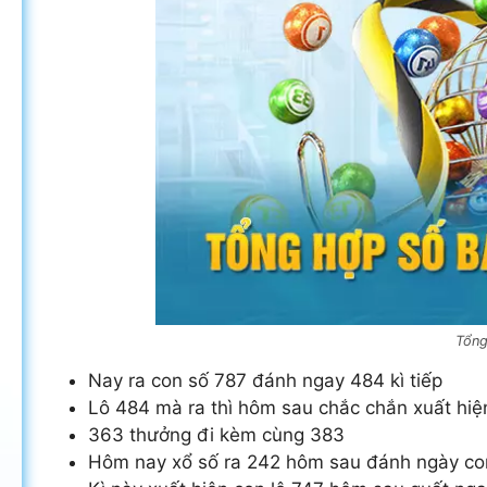
Tổng
Nay ra con số 787 đánh ngay 484 kì tiếp
Lô 484 mà ra thì hôm sau chắc chắn xuất hi
363 thưởng đi kèm cùng 383
Hôm nay xổ số ra 242 hôm sau đánh ngày co