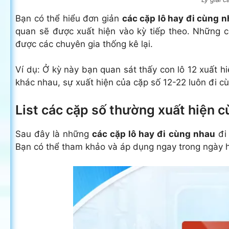
Bạn có thể hiểu đơn giản
các cặp lô hay đi cùng 
quan sẽ được xuất hiện vào kỳ tiếp theo. Những co
được các chuyên gia thống kê lại.
Ví dụ: Ở kỳ này bạn quan sát thấy con lô 12 xuất h
khác nhau, sự xuất hiện của cặp số 12-22 luôn đi cùn
List các cặp số thường xuất hiện 
Sau đây là những
các cặp lô hay đi cùng nhau
đi
Bạn có thể tham khảo và áp dụng ngay trong ngày h