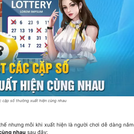
ác cặp số thường xuất hiện cùng nhau
 thế nhưng mỗi khi xuất hiện là người chơi dễ dàng nắm
 cùng nhau
sau đây: